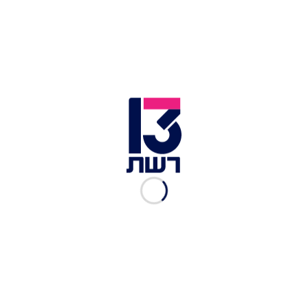
סידור כך שרואיםאת כל הפריטים הקטנים | צילום: רוני בנשימול
כתבות נוספות במדור הלייפסטייל:
כל הטרנדים והמגמות בעיצוב הבית לקראת האביב
נגמרו התירוצים - 12 טיפים לצעידה נכונה
איך להפוך מלכלוכית לסינדרלה: עשי זאת בעצמך -
המראה המושלם לארוחת חג בפחות משעה
אימת מכונת הכביסה – הגרביים
אני חושדת שבתוך המכונה יש מנגנון לשאיבת גרביים.
סטטיסטית בכל מכונה יהיו לפחות 3-2 זוגות שנכנסו