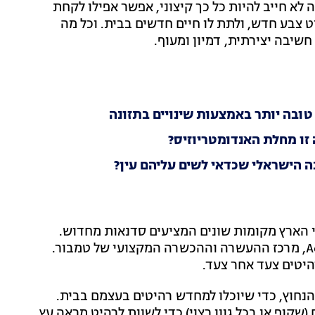
 לא חייב להיות כל כך קיצוני, אפשר אפילו לקחת
וט צבע חדש, ולתת לו חיים חדשים בבית. וכל מה
חשיבה יצירתית, דמיון ומעוף.
טובה יותר באמצעות שינויים בתזונה
 הישראלי שכדאי לשים עליהם עין?
צד DIY, ניתן למצוא ברחבי הארץ מקומות שונים המציעים סדנאות מחדוש.
לרגל פסח, השתתפתי בסדנת מיחדוש בטמבור Academy, מרכז ההעשרה וההכשרה המקצועי של טמבור.
יטים צעד אחר צעד.
חוץ, כדי שיוכלו למחדש רהיטים בעצמם בבית.
שקוף או בכל גוון רצוי) כדי לשוות לרהיט מראה עץ