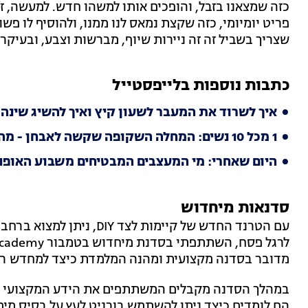
כזה שמצאנו בזבל, והופכים אותו למשהו חדש. למעשה, זה
פריט יומיומי, כזה שקצת נמאס לנו ממנו, ולהוסיף לו פש
שצריך בשביל זה זה ניירות שיוף, מברשות וצבע, ובעיקר 
כתבות נוספות בלייפסטייל
איך לשרוד את המעבר לשעון קיץ ואיך להשיג שינה 
1 מכל 10 נשים: המחלה השקופה שקשה לאבחן - מה זו מחלת האנדומטריוזיס?
היום שאחרי: מי המעצבים המבטיחים משבוע האופנה
סדנאות מיחדוש
עם הטרנד החדש של קיימות ל
מדובר בסדנה מקצועית ומהנה המלמדת כיצד למחדש רה
במהלך הסדנה מקבלים המשתתפים את הידע המקצועי הנ
הם לומדים כיצד ניתן להשתמש בורניט לעץ על בסיס מים (