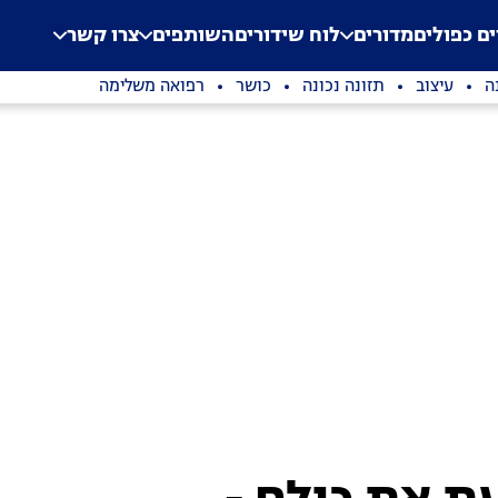
.
Application error: a clien
ים כפולים
מדורים
לוח שידורים
השותפים
צרו קשר
ה
עיצוב
תזונה נכונה
כושר
רפואה משלימה