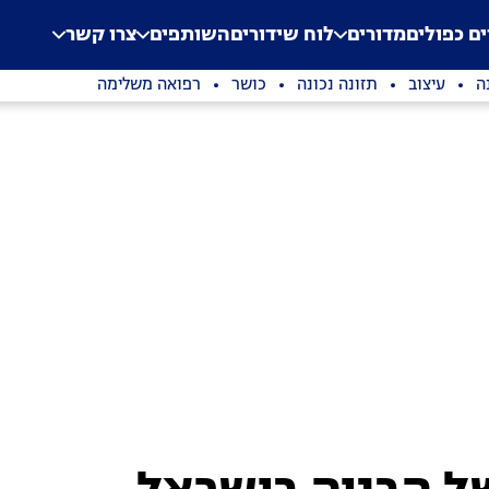
.
Application error: a clien
ים כפולים
מדורים
לוח שידורים
השותפים
צרו קשר
ה
עיצוב
תזונה נכונה
כושר
רפואה משלימה