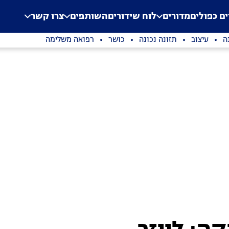
.
Application error: a clien
ים כפולים
מדורים
לוח שידורים
השותפים
צרו קשר
ה
עיצוב
תזונה נכונה
כושר
רפואה משלימה