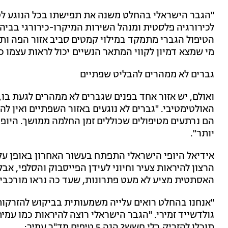
"הגבר הישראלי בהחלט משנה את תפישתו בכל הנוגע לטי
לכירורגיה פלסטית ומנהל השירות המיקרו-כירורגי בביה"
הטיפול הגברי מתמקד במילוי קמטים סביב אזור הפה ותו
מי שמצא דמיון לקווי המתאר הנשיים יכול לראות עצמו כ
גברים לא ממהרים להבליט שפתיים
ואולם, יש אזור אחד בפנים שגברים לא ממהרים לגעת ב
האולטימטיבי. "גברים לא נוגעים באזור השפתיים ואין להם
הם נרתעים מטיפולים שכוללים זמן החלמה ממושך. היופ
יותר".
אידיאל היופי הישראלי התפתח בעשור האחרון באופן עק
הרצון להיראות צעיר וחיוני לעידן הפייסבוק והסלפי, א
האסתטית מציע לא מעט פתרונות, שעד כה נראו מורכבים
"אנחנו בהחלט רואים עלייה משמעותית בביקוש להזרקות 
גולדשייד זמירי. "הגבר הישראלי רוצה להיראות כמו עמית
תוכלו להזריק בלי חשש? הנה 5 טיפים מד"ר עמיר: