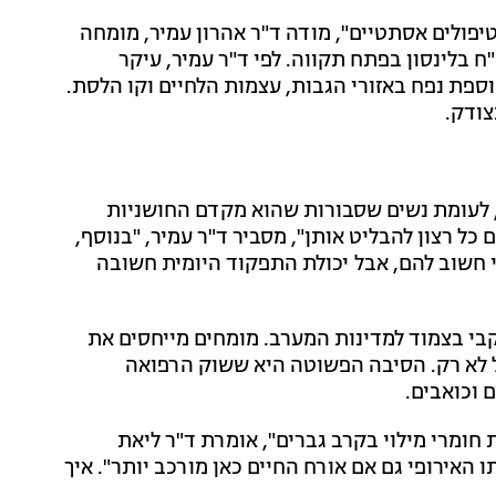
פולים אסתטיים", מודה ד"ר אהרון עמיר, מומחה
ח בלינסון בפתח תקווה. לפי ד"ר עמיר, עיקר
ספת נפח באזורי הגבות, עצמות הלחיים וקו הלסת.
צודק.
ו, לעומת נשים שסבורות שהוא מקדם החושניות
 כל רצון להבליט אותן", מסביר ד"ר עמיר, "בנוסף,
י חשוב להם, אבל יכולת התפקוד היומית חשובה
בי בצמוד למדינות המערב. מומחים מייחסים את
בל לא רק. הסיבה הפשוטה היא ששוק הרפואה
 וכואבים.
חומרי מילוי בקרב גברים", אומרת ד"ר ליאת
ו האירופי גם אם אורח החיים כאן מורכב יותר". איך