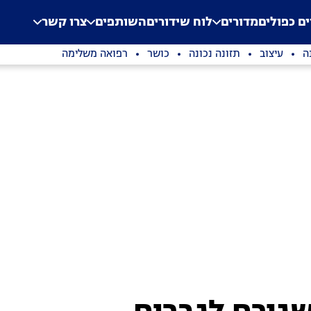
.
Application error: a clien
ים כפולים
מדורים
לוח שידורים
השותפים
צרו קשר
ה
עיצוב
תזונה נכונה
כושר
רפואה משלימה