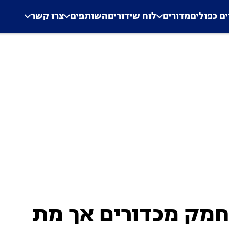
.
Application error: a clien
ים כפולים
מדורים
לוח שידורים
השותפים
צרו קשר
חמק מכדורים אך מת