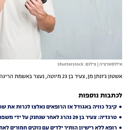
אילוסטרציה | צילום: Shutterstock
אשטון ג׳ונתן מן, צעיר בן 23 מיוטה, נעצר באשמת הריגה מדרגה שנייה לאחר שירה בחברו.
לכתבות נוספות
קיבל כוויה באגודל אז הרופאים נאלצו לכרות את שתי
טרגדיה: צעיר בן 29 נהרג לאחר שנחנק על ידי משפחתו במהלך טקס גירוש שדים
רופא ללא רישיון הותיר ילדים עם נזקים חמורים לא