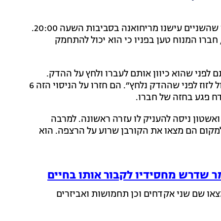
אשטון אמר לשוטרים כי הוא ישב עם חברו במטבח לאחר שהשניים עישנו מריחואנה בסביבות השעה 20:00.
חברו המנוח טען בפניו כי הוא יכול להתחמק
 לפני שהוא כיוון אותם לעברו ולחץ על ההדק.
חברו ניסה, לדבריו, ״לקפוץ מהדרך כדי להוכיח שהוא יכול לזוז לפני שההדק נלחץ״. הם חזרו על הניסוי הזה 6
 פגע בחזה של חברו.
ואשטון ניסה להעניק לו עזרה ראשונה. למרבה
מקום הם מצאו את הקורבן שרוע על הרצפה. הוא
מר שדרש מחסידיו לקבור אותו בחיים
צאו שם שני אקדחים וכן תחמושות ואביזרים