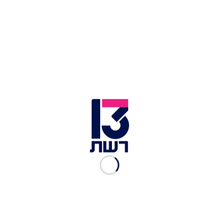
התושבים הוזהרו שלא להתקרב אל הבלונים | צילום: רויטרס
בהודעה שהוציא צבא קוריאה הדרומית נמסר כי
הבלונים זוהו סמוך לאזור המפורז שבין שתי
הקוריאות. היא קראה לתושבים שלא להתקרב אליהם
ולדווח עליהם באופן מיידי לרשויות.
הממצאים נבדקו על ידי צוותים של יחידות ללוחמה
כימית וביולוגית, אשר נפרסו ברחבי הארץ ובחנו את
הנפילות.