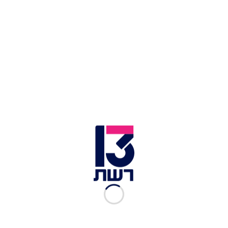
גלן סימונס | צילום: צילום מסך מתוך GoFundMe
כולם יכולים להסכים על כך שמערכת הצדק
עלולה
לעיתים להגזים
בעונשים שהיא מטילה על הנאשמים,
אך המקרה הבא הוא דוגמה קיצונית לכך. גלן סימונס
נידון על רצח קרולין סו רוג'רס ב-1974. הוא טען שהוא
כלל לא היה בלואיזיאנה בזמן האירוע, אך הוא הורשע
באשמת רצח, ואף נידון למוות. בסופו של דבר
עונשו
הופחת
למאסר עולם והוא ריצה 48 שנים, חודש ו-18
ימים מאחורי סורג ובריח.
כתבות נוספות:
אזעקת שווא: השכנים חשבו שמדובר ברימון אבל זה
היה מתקן לשקיות קקי של כלבים