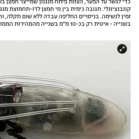
כדי לגשר על הפער, הצוות פיתח מנגנון שמייצר חמצן ב
קונבנציונלי. תגובה כימית בין מי חמצן לדו-תחמוצת מנ
בשנייה - איטית רק בכ-10 מ"מ בשנייה מהמהירות הממוצעת שלהם על היבשה.