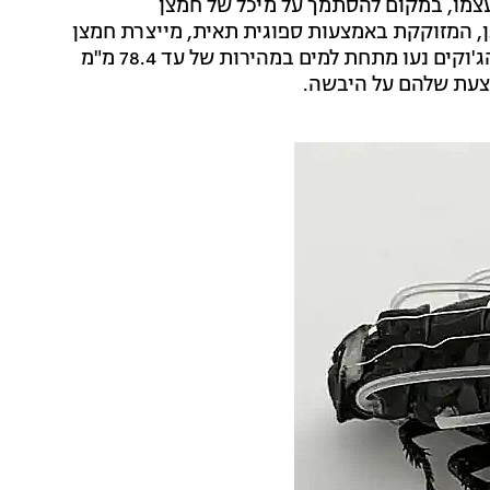
עצמו, במקום להסתמך על מיכל של חמצן
גן, המזוקקת באמצעות ספוגית תאית, מייצרת חמצן
זמין לנשימה. בניסויים החליפה עבדה ללא שום תקלה, והג'וקים נעו מתחת למים במהירות של עד 78.4 מ"מ