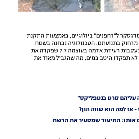
 מדגסקר ל"רחפנים" ביולוגיים, באמצעות התקנת
רחוק בתנועתם. הטכנולוגיה נבחנה בשטח
במסגרת "מבצע לב האריה", מבצע חילוץ אמיתי שנערך בעקבות רעידת אדמה בעוצמה 7.7 שפקדה את
י: החרקים לא תפקדו היטב במים, מה שהגביל מאוד את
ה עליהם סרט בנטפליקס"
אז למה הוא שווה הון?
ים אותו: התיעוד שמסעיר את הרשת