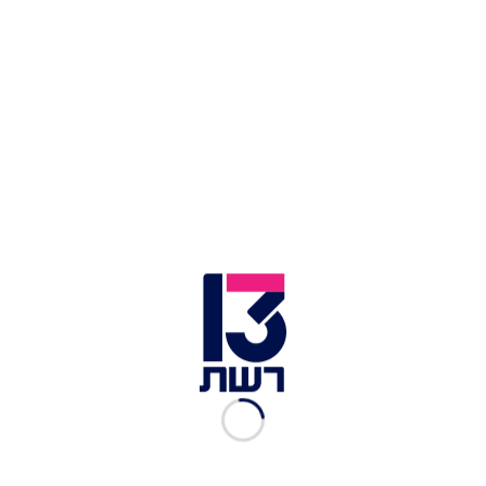
פוסט משותף על ידי ‏‎7NEWS Queensland‎‏ (@‏‎7newsqueensland‎‏)
ביום שני מסרה דוברת סוכנות החלל האוסטרלית כי
הכדורים אותרו וזוהו סופית. "החפצים שהתגלו נראים
כמיכלי לחץ שמקורם בכלי שיגור לחלל", אמרה לתאגיד
השידור האוסטרלי, והוסיפה שמיקום החפצים
ומאפייניהם תואמים שאריות של גוף רקטה זר שחזר
לאטמוספרה ממסלול. לדבריה, הרשויות פועלות מול
גורמים בינלאומיים כדי לאתר את מקור הפסולת, והיא
הזהירה: מי שנתקל בחפץ חשוד כזה צריך להתרחק
ולהתקשר לשירותי החירום, ולא לגעת בו בשום מצב.