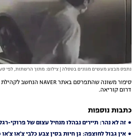
נתפס מבצע מעשים מגונים בטסלה | צילום: מתוך הרשתות, לפי סעיף 27א לחוק זכויות יוצ
סיפור משונה שהתפרסם בא
דרום קוריאה.
כתבות נוספות
זה לא נהר: תיירים נבהלו מנחיל עצום של פרוקי-רגל
אין גבול לחוצפה: גן חיות בסין צבע כלבי צ'או צ'או 