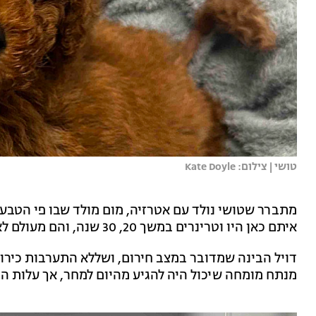
טושי | צילום: Kate Doyle
מתברר שטושי נולד עם אטרזיה, מום מולד שבו פי הטבע
איתם כאן היו וטרינרים במשך 20, 30 שנה, והם מעולם לא ראו מקרה כזה", סיפרה.
דויל הבינה שמדובר במצב חירום, ושללא התערבות כירור
מנתח מומחה שיכול היה להגיע מהיום למחר, אך עלות הניתוח עמד