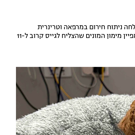
לחה ניתוח חירום במרפאה וטרינרית
באוסטרליה. ההליך היקר התאפשר אודות לקמפיין מימון המונים שהצליח לגייס קרוב ל-11