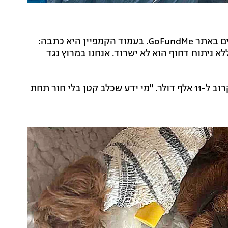
על מנת לגייס את הכסף, דויל הקימה קמפיין מימון המונים באתר GoFundMe. בעמוד הקמפיין היא כתבה:
א ניתוח דחוף הוא לא ישרוד. אנחנו במרוץ נגד
למרבה השמחה, תוך פחות מיממה, דויל הצליחה לגייס קרוב ל-11 אלף דולר. "מי ידע שכלב קטן בלי חור תחת