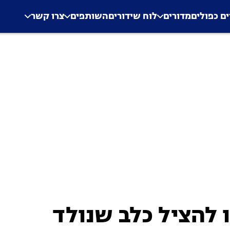
.
Application error: a clien
ים כפולים
מדורים
לוח שידורים
השותפים
צרו קשר
 להציל כלב שנולד