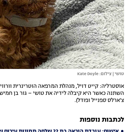
טושי | צילום: Kate Doyle
אוסטרליה: קייט דויל, מנהלת המרפאה הוטרינרית וורוו
השתנה כאשר היא קיבלה לידיה את טושי – גור בן חמישה
צ'ארלס ספנייל ופודל).
לכתבות נוספות
אישום: עובדת הוראה בת 22 שלחה תמונות עירום שלה לנער בן 14