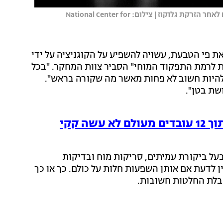
בדיקות אינפרא אדום נערכו באזורי המוח והבטן התחתונה הפעילים לאחר הזרקת גלוקוז | צילום: National Center for
 פי הטבעת, עשויה להשפיע על הקוגניציה על ידי
עת לרמת התפקוד המוחי" הסביר צוות המחקר. "בכל
להיות חשוב לא פחות מאשר מה שקורה בראש".
שת בטן".
מחקר חדש חושף: 1 מתוך 12 עובדים מעולם לא עשה קקי
בעל ביקורת עמיתים, סריקות מוח ובדיקות
 לדעת אם אותן השפעות חלות על כולם. כך או כך