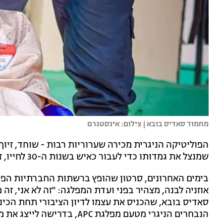
מחמוד סאדיס בובא | צילום: אינסטגרם
הפוליטיקה הניגרית מכירה שערוריות רבות - שוחד, זיוף
שמנצל את גמדותו כדי לעבור כאיש בשנות ה-30 לחייו, זה כבר משהו שלא ראו שם.
בימים האחרונים, סרטון שהופץ ברשתות החברתיות הפך ל
אוזניה לבנה, מצהיר בפני ועדת המפלגה: "זה לא אני, זה
הנבחרים הניגרי מטעם מפלגת APC, בדרישה לייצג את מחוז סאבון גארי בזריה.