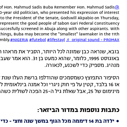
of Hon. Mahmud Sadis Buba Remember Hon. Mahmud Sadis
@timm.timm48
-year old politician, who presented his expression of interest
o the President of the Senate, Godswill Akpabio on Thursday,
o represent the good people of Sabon Gari Federal Constituency
uccesfully screened in Abuja along with other aspirants. With
 things, Buba may become the "Smallest" lawmaker in the 11th
mbly.
#NIGERIA
#futebol
#lifestayl
♬ original sound - PROMAX
באוגוסט 1995, כלומר, שה
מנהיג. מספיק כדי לשכנע, לכאורה.
או 16 בלבד, קטין על פי חוק ניגרי וכל אמנה בינלאומית
מינימום של 25, אבל שאלת גיל ה-25 הפכה לשולית כשהתברר שאולי מדובר בנער שכלל לא גמר תיכון.
כתבות נוספות במדור הביזאר:
ילדה בת 14 דיממה מכל הגוף במשך שנה וחצי - כדי לא ללכת לבית הספר