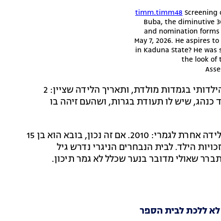
Screening 
Buba, the diminutive 30
and nomination forms t
May 7, 2026. He aspires t
in Kaduna State? He was s
the look of
Asse
בובא, שנראה כבן שמונה לכל היותר, הסביר את מראהו הילדותי בגמדות מולדת, ותאריך הלידה שציין: 2
וא כמעט בן 31. הוא אמר שעבד כנהג, שיש לו תעודת בגרות, ושהעם זיהה בו
הסיפור התפוצץ כשמסמכים שהודלפו ברשת העלו שנת לידה אחרת לגמרי: 2010. אם זה נכון, בובא הוא בן 15
 לזכויות הילד. לבית הנבחרים הניגרי נדרש גיל