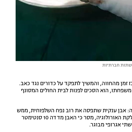
ז זמן מהחווה, והמשיך לתפקד על כדורים נגד כאב.
שפחתו, הוא הסכים לפנות לבית החולים המסונף
ה: אבן ענקית שתפסה את רוב נפח השלפוחית, ממש
לא הותירה מקום לשתן לזרום. ד"ר לין יואן, סגן ראש מחלקת האורולוגיה, מסר כי האבן מדדה 10 סנטימטר