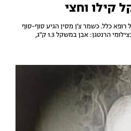
 קילו וחצי
 רופא כלל. כשמר צ'ן מסין הגיע סוף-סוף
לבית החולים, הרופאים לא האמינו למה שראו בצילומי הרנטגן: אבן במשקל 1.3 ק"ג,