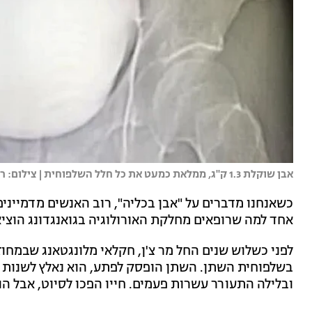
אבן שוקלת 1.3 ק"ג, ממלאת כמעט את כל חלל השלפוחית | צילום: רשתות חברתיות
כשאנחנו מדברים על "אבן בכליה", רוב האנשים מדמיינים
אחד למה שרופאים מחלקת האורולוגיה בגואנגדונג הוציאו מגופו של 
לפני כשלוש שנים החל מר צ'ן, חקלאי מלונגטאנג שבמחוז
בשלפוחית השתן. השתן הופסק לפתע, הוא נאלץ לשנות 
ובלילה התעורר עשרות פעמים. חייו הפכו לסיוט, אבל הו