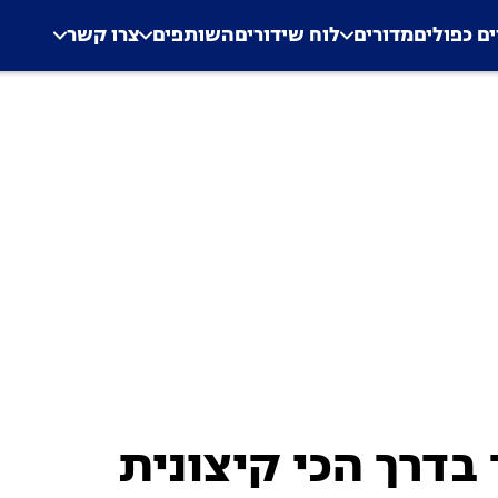
.
Application error: a clien
ים כפולים
מדורים
לוח שידורים
השותפים
צרו קשר
בדרך הכי קיצונית