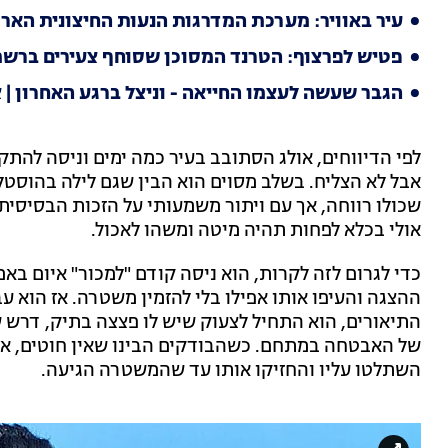
עיר באוויר: מערכת המדרגות הנעות החיצונית האר
פטיש לפרצוף: הטרנד המסוכן שסוחף צעירים ברש
הגבר שעשה לעצמו החייאה - וניצל ברגע האחרון | 
לפי הדיווחים, אולג הסתובב בעיר כמה ימים וניסה להתק
אבל לא הצליח. בשלב מסוים הוא הבין שגם לילה בהוסטל 
שכולו רווחה, אך עם ויתור משמעותי על הזכות הבסיסית ל
אולי בכלא לפחות תהיה מיטה ומשהו לאכול.
כדי לגרום לזה לקרות, הוא ניסה קודם "למכור" איום בא
ההצגה והעיפו אותו אפילו בלי להזמין משטרה. אז הוא ע
התיאורים, הוא התחיל לצעוק שיש לו פצצה בתיק, דרש 
של האבטחה במתחם. כשהבודקים הבינו שאין חוטים, אין 
השתלטו עליו והחזיקו אותו עד שהמשטרה הגיעה.