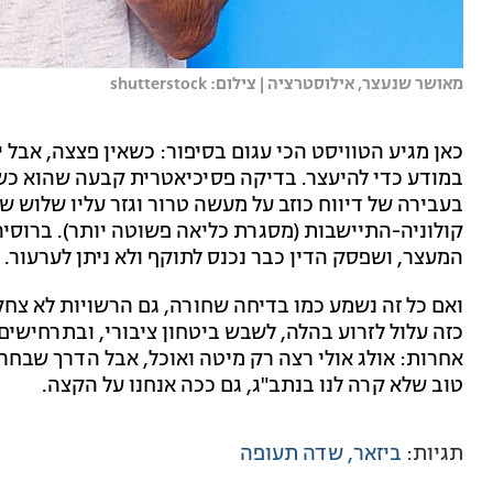
מאושר שנעצר, אילוסטרציה | צילום: shutterstock
כאן מגיע הטוויסט הכי עגום בסיפור: כשאין פצצה, אבל י
במודע כדי להיעצר. בדיקה פסיכיאטרית קבעה שהוא כשי
בעבירה של דיווח כוזב על מעשה טרור וגזר עליו שלוש ש
קולוניה-התיישבות (מסגרת כליאה פשוטה יותר). ברוסי
המעצר, ושפסק הדין כבר נכנס לתוקף ולא ניתן לערעור.
ואם כל זה נשמע כמו בדיחה שחורה, גם הרשויות לא צחק
כזה עלול לזרוע בהלה, לשבש ביטחון ציבורי, ובתרחישים 
אחרות: אולג אולי רצה רק מיטה ואוכל, אבל הדרך שבחר
טוב שלא קרה לנו בנתב"ג, גם ככה אנחנו על הקצה.
תגיות:
ביזאר
שדה תעופה