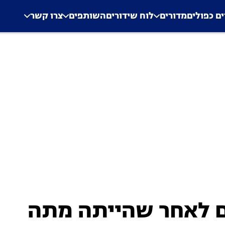
.
Application error: a clien
ים כפולים
מדורים
לוח שידורים
השותפים
צרו קשר
 לאחר שהייתה מתה