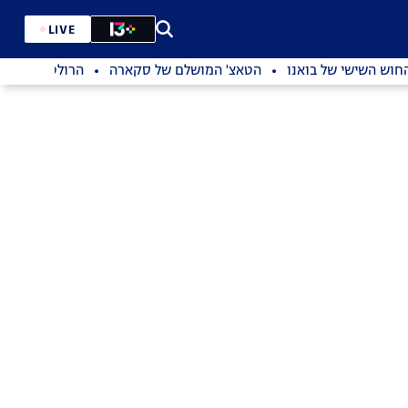
LIVE
חוש השישי של בואנו
הטאצ' המושלם של סקארה
הרולטה של פייב