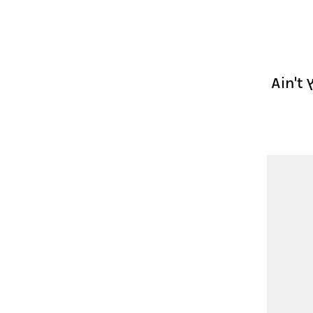
הביצוע של קבוצת הבנות של תמנע, רויטל, שירן, אנה ואלין לשיר הנוסטלגי והמקפיץ Ain't