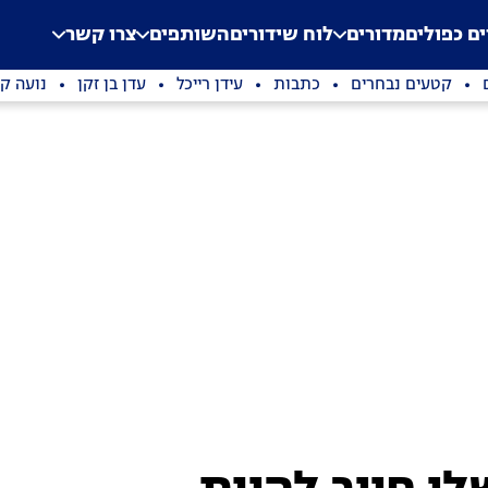
.
Application error: a clien
ים כפולים
מדורים
לוח שידורים
השותפים
צרו קשר
קטעים נבחרים
כתבות
עידן רייכל
עדן בן זקן
נועה קי