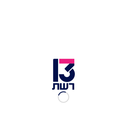
צילום תמונה ראשית: סי ג'יי גלאס וארינה פופובה
זמן צפייה: 09:45
סי ג'יי וארינה בדואט נוגע ללב בשילוב של ארה"ב
ורוסיה,
אבל רק אחד מהם יישאר.
Walking After You
Tonight I'm tangled in my blanket of clouds
Dreaming aloud
Things just won't do without you, matter of fact
Ooh I'm on your back, I'm on your back, Ooh I'm
on your back
If you walk out on me, I'm walking after you
If you walk out on me, I'm walking after you
If you'd accept surrender, give up some more