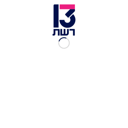
זמן צפייה: 01:30
רפאלה טוינה
אמנם נכנסה לבית "האח הגדול" כדיירת
חדשה, אך מאז הספיקה להפוך לאחת הדיירות הכי
דומיננטיות בבית. בולטת במיוחד היא
היריבות
המתמשכת
של הדיירת המנומשת עם
גל רובין
.
הריבים הבלתי פוסקים של השתיים מעוררים שיח רב
בקרב הצופים, לצד טוקבקים קשים המאשימים את
רפאלה בבריונות. עכשיו, אחיה של רפאלה, יוצר התוכן
יוחנן טוינה
, לא מוכן לשתוק יותר מול התגובות.
בריאיון לתוכנית "הצינור", מספר יוחנן על מבול
השנאה שאחותו מקבלת ברשתות החברתיות,