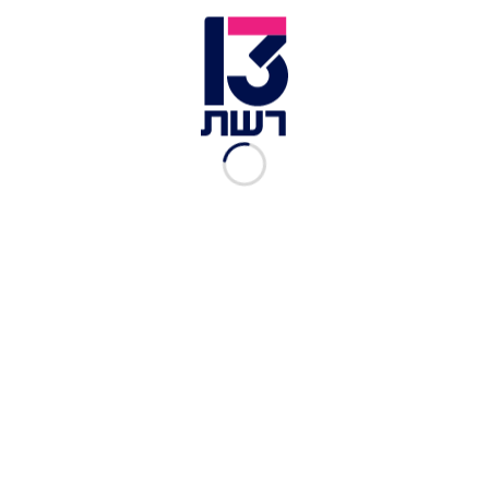
זמן צפייה: 01:30
רפאלה טוינה
אמנם נכנסה לבית "האח הגדול" כדיירת
חדשה, אך מאז הספיקה להפוך לאחת הדיירות הכי
דומיננטיות בבית. בולטת במיוחד היא
היריבות
המתמשכת
של הדיירת המנומשת עם
גל רובין
.
הריבים הבלתי פוסקים של השתיים מעוררים שיח רב
בקרב הצופים, לצד טוקבקים קשים המאשימים את
רפאלה בבריונות. עכשיו, אחיה של רפאלה, יוצר התוכן
יוחנן טוינה
, לא מוכן לשתוק יותר מול התגובות.
בריאיון לתוכנית "הצינור", מספר יוחנן על מבול
השנאה שאחותו מקבלת ברשתות החברתיות,