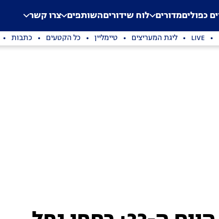
.
Application error: a clien
ים כפולים
מדורים
לוח שידורים
השותפים
צרו קשר
LIVE
ליגת המעריצים
טיימליין
כל הקטעים
כתבות