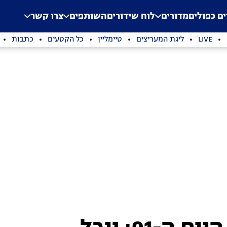
.
Application error: a clien
ים כפולים
מדורים
לוח שידורים
השותפים
צרו קשר
LIVE
ליגת המעריצים
טיימליין
כל הקטעים
כתבות