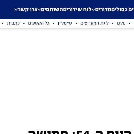
.
Application error: a clien
ים כפולים
מדורים
לוח שידורים
השותפים
צרו קשר
LIVE
ליגת המעריצים
טיימליין
כל הקטעים
כתבות