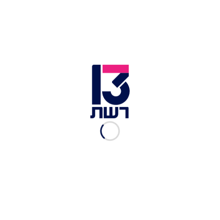
אילנה כספוב
ממרצה למדעי ההתנהגות ועד דוגמנית, כספוב
הצליחה למלא את הרזומה שלה בשלל תארים, רק חבל
שאליהם התווסף תואר המודחת הראשונה. עם עונה
מעניינת מאוד שהביאה אלינו למסך כוכבים כמו
שי חי
ו-
שי מיקה,
אנחנו בטוחים שאילנה הייתה שמחה
להישאר עד הסוף.