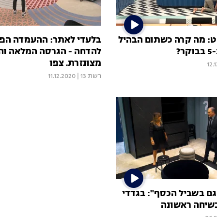
ט: מה קרה כשתום הבהיל
בלעדי לאתר: ההעמדה הפ
?
להדחה - הגרסה המלאה וה
מצונזרת. צפו
12.
רשת 13
|
11.12.2020
גם בשביל הכסף": בגדדי
בשיחה ראשונה