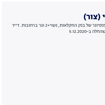
(צור)
יחזקאל בגדדי (צור) הוא פנסיונר של בנק החקלאות, נשוי+2 וגר ברחובות. דייר