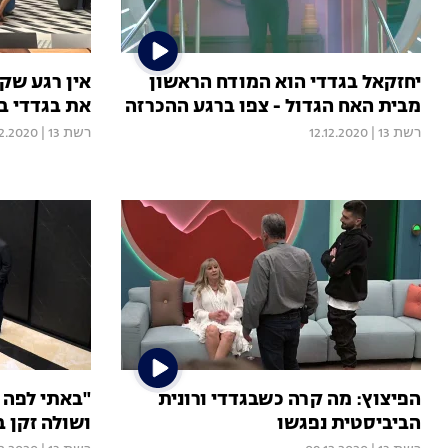
יחזקאל בגדדי הוא המודח הראשון
אין רגע שק
מבית האח הגדול - צפו ברגע ההכרזה
את בגדדי ב-5 בבוקר
רשת 13
|
12.12.2020
רשת 13
|
12.2020
הפיצוץ: מה קרה כשבגדדי ורונית
"באתי לפה 
הביביסטית נפגשו
ושולה זקן 