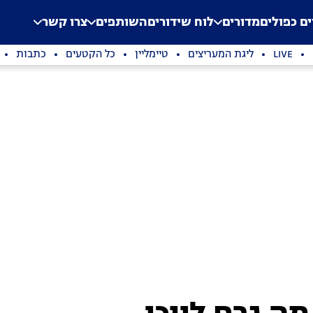
.
Application error: a clien
ים כפולים
מדורים
לוח שידורים
השותפים
צרו קשר
LIVE
ליגת המעריצים
טיימליין
כל הקטעים
כתבות