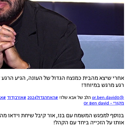
אחרי שיצא מהבית כמנצח הגדול של העונה, הגיע הרגע שחי
רגע מרגש במיוחד!
@or.ben.david0
הלב של אבא שלו!
#האחהגדול2024
#אורבןדוד
#אב
מקורי - Or Ben david
בנוסף למפגש המשמח עם בנו, אור קיבל שיחת וידאו מ
אותו על הזכייה ביחד עם הקהל!