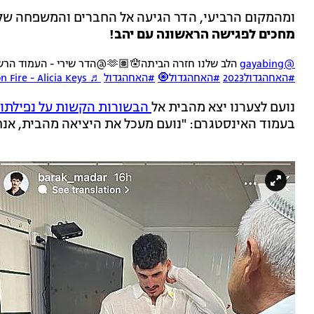
ומהמקום הרביעי, הדר הגיעה אל החברים והמשפחה שקיב
מחכים לפגישה הראשונה עם יהב!
@gayabing
הלב שלנו חזרה הביתה🫶🏽🪬@הדר שירי - העמוד הרשמי
#האחהגדול2023
#האחהגדול🧿
#האחהגדול
♬ Girl on Fire - Alicia Keys
נועם לצערנו יצא מהבית אל
הבשורות הקשות על נפילתו ש
בעמוד האינסטגרם: "נועם מעכל את היציאה מהבית, אנחנ