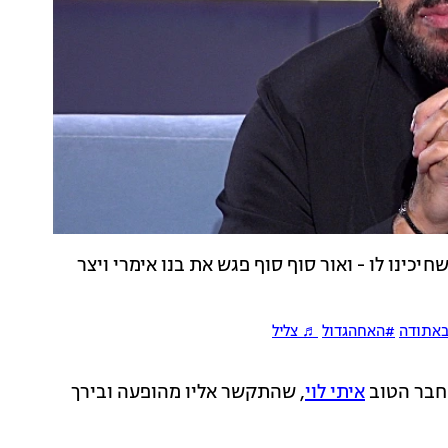
כינו לו - ואור סוף סוף פגש את בנו אימרי ויצר
אתודה
#האחהגדול
♬ צליל
החבר הטוב
איתי לוי
, שהתקשר אליו מהופעה ובירך