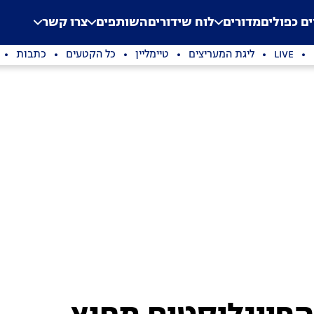
.
Application error: a clien
ים כפולים
מדורים
לוח שידורים
השותפים
צרו קשר
LIVE
ליגת המעריצים
טיימליין
כל הקטעים
כתבות