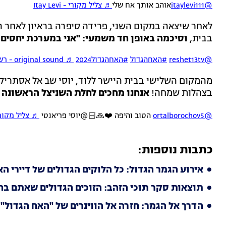
@itaylevi111
אוהב אותך אח שלי
♬ צליל מקורי - Itay Levi
לאחר שיצאה במקום השני, פרידה סיפרה בראיון לאחר ה
בבית,
וסיכמה באופן חד משמעי: "אני במערכת יחסים ע
@reshet13tv
#האחהגדול
#האחהגדול2024
♬ original sound - רשת 13
מהמקום השלישי בבית היישר ללוד, יוסי שב אל אסתריק
בצהלות שמחה!
אנחנו מחכים לחלת השניצל הראשונה
@ortalborochov5
הטוב והיפה ❤️🙏🏻@יוסי פריאנטי
♬ צליל מקורי - Borochov
כתבות נוספות:
אירוע הגמר הגדול: כל הלוקים הגדולים של דיירי ה
תוצאות סקר תוכי הזהב: הזוכים הגדולים שאתם ב
הדרך אל הגמר: חזרה אל הווינרים של "האח הגדול"