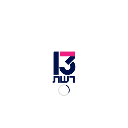
זמן צפייה: 03:23
כחלק מהמשימה
, עינת שרוף נכנסה אל הבית, הופיעה
לדיירים ונחנקה מהבורקסים שהביאה. למי שפספס,
לא מדובר בפעם הראשונה שבה זה קורה -
צפו
בסרטון המקורי והבלתי נשכח.