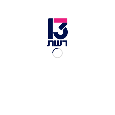
פרי התפטר: מה צופן העתיד
של "יש עתיד"?
רשת 13
|
08.02.2018
אנשי ימין יפגינו נגד השחיתות
בירושלים
רשת 13
|
21.12.2017
כל מה שלא ראיתם בזמן צילומי
התכנית "מחר שבת"
רשת 13
|
06.12.2017
ישראל קטורזה, עינת שרוף
והתקווה 6
רשת 13
|
01.12.2017