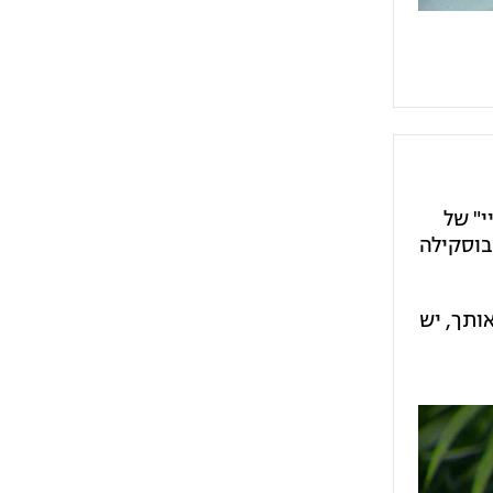
י" של
בוסקילה
ותך, יש