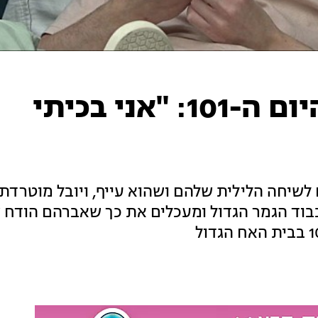
טיימליין האח הגדול - היום ה-101: "אני בכיתי
ח לשיחה הלילית שלהם ושהוא עייף, ויובל מוטרדת
כבוד הגמר הגדול ומעכלים את כך שאברהם הודח ש