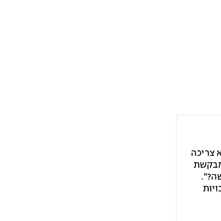
 צריכה
 מבקשת
ה?".
ויות