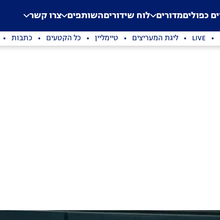
.
Application error: a clien
ים כפולים
מדורים
לוח שידורים
השותפים
צרו קשר
LIVE
ליגת המעריצים
טיימליין
כל הקטעים
כתבות