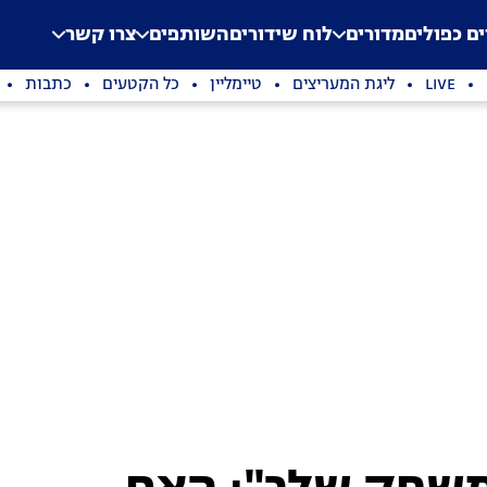
.
Application error: a clien
ים כפולים
מדורים
לוח שידורים
השותפים
צרו קשר
LIVE
ליגת המעריצים
טיימליין
כל הקטעים
כתבות