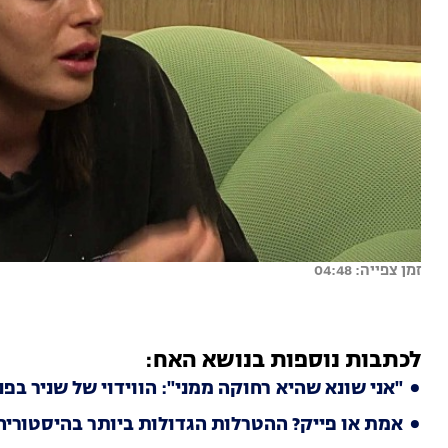
זמן צפייה: 04:48
לכתבות נוספות בנושא האח:
"אני שונא שהיא רחוקה ממני": הווידוי של שניר בפנ
אמת או פייק? ההטרלות הגדולות ביותר בהיסטוריה