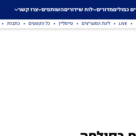
.
Application error: a clien
ים כפולים
מדורים
לוח שידורים
השותפים
צרו קשר
LIVE
ליגת המעריצים
טיימליין
כל הקטעים
כתבות