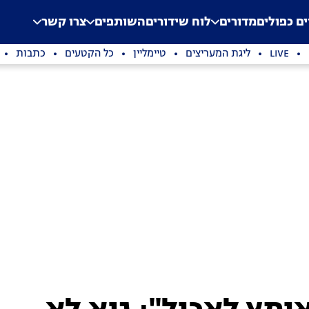
.
Application error: a clien
ים כפולים
מדורים
לוח שידורים
השותפים
צרו קשר
LIVE
ליגת המעריצים
טיימליין
כל הקטעים
כתבות