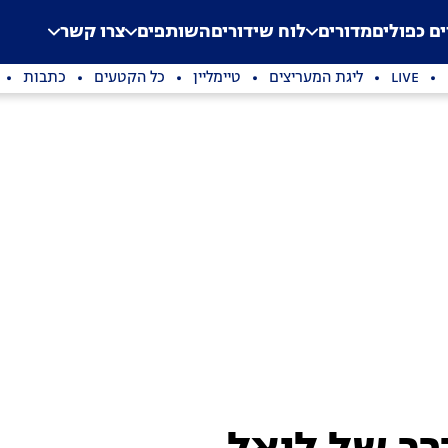
.
Application error: a clien
ים כפולים
מדורים
לוח שידורים
השותפים
צרו קשר
LIVE
ליגת המעריצים
טיימליין
כל הקטעים
כתבות