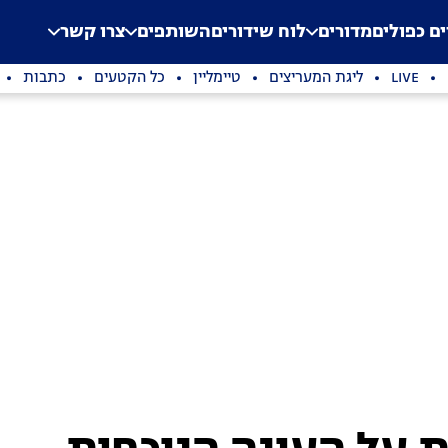
.
Application error: a clien
ים כפולים
מדורים
לוח שידורים
השותפים
צרו קשר
LIVE
ליגת המעריצים
טיימליין
כל הקטעים
כתבות