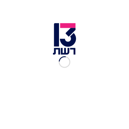
צילום תמונה ראשית: האח הגדול
זמן צפייה: 06:33
הערב התרחש אירוע הגמר הסנסציוני של "האח
הגדול", בו זכתה הדיירת האהובה יובל מעתוק.
במהלך המאורע, הגיעה כוכבת הפופ נועה קירל ונתנה
הופעה סנסציונית. ההופעה התחילה בחדר השינה,
ומשם המשיכה לשאר חדרי הבית, דרך שתי
הפיינליסטיות, יובל וסתיו, והסתיימה מול הקהל
המשולהב.
לכתבות נוספות בנושא "האח הגדול":
"זו ההגדרה של חרם": מודחת האח הגדול חושפת מה
באמת קרה בין סתיו ליתר הדיירים