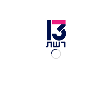
צילום תמונה ראשית: האח הגדול
זמן צפייה: 06:33
הערב התרחש אירוע הגמר הסנסציוני של "האח
הגדול", בו זכתה הדיירת האהובה יובל מעתוק.
במהלך המאורע, הגיעה כוכבת הפופ נועה קירל ונתנה
הופעה סנסציונית. ההופעה התחילה בחדר השינה,
ומשם המשיכה לשאר חדרי הבית, דרך שתי
הפיינליסטיות, יובל וסתיו, והסתיימה מול הקהל
המשולהב.
לכתבות נוספות בנושא "האח הגדול":
"זו ההגדרה של חרם": מודחת האח הגדול חושפת מה
באמת קרה בין סתיו ליתר הדיירים