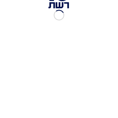
זמן צפייה: 00:00
תגיות:
האח הגדול
האח הגדול - עונה 5