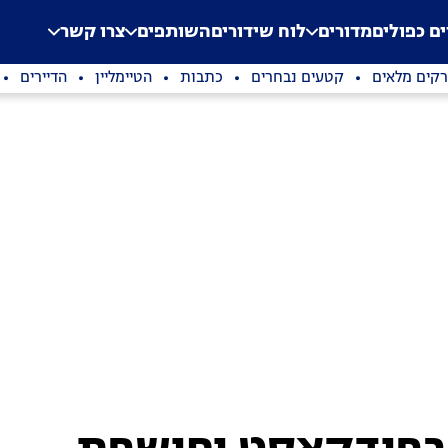
.
Application error: a clien
ים כפולים
מדורים
לוח שידורים
השותפים
צרו קשר
קים מלאים
קטעים נבחרים
כתבות
הטיימליין
הדיירים