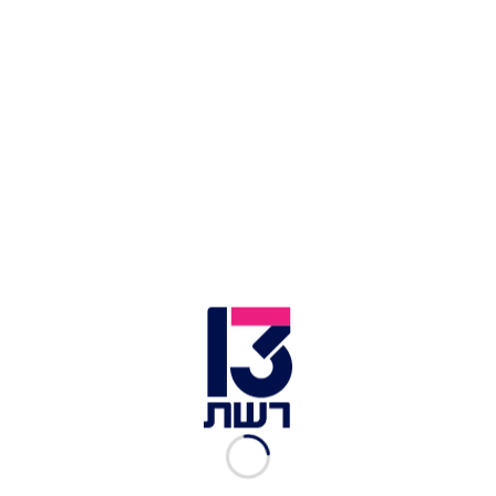
במקום השלישי ניצבת בר, שאמנם לא חצתה את קו
ה-100K, אך עם כמעט 90 אלף עוקבים היא עדיין
ממוקמת גבוה מעל שאר דיירי הבית.
ההדחה המשולשת הפתיעה את הדיירים לא פחות
משהפתיעה את הצופים, משום שגם אופק, גם מרינה
וגם שרין רשמו עלייה חדה בכמות העוקבים מרגע