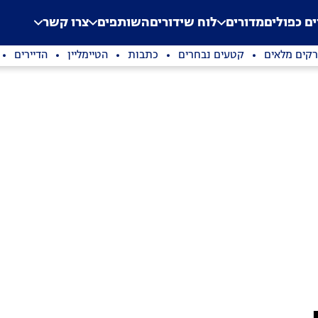
.
Application error: a clien
ים כפולים
מדורים
לוח שידורים
השותפים
צרו קשר
קים מלאים
קטעים נבחרים
כתבות
הטיימליין
הדיירים