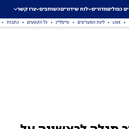
.
Application error: a clien
ים כפולים
מדורים
לוח שידורים
השותפים
צרו קשר
LIVE
ליגת המעריצים
טיימליין
כל הקטעים
כתבות