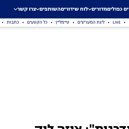
.
Application error: a clien
ים כפולים
מדורים
לוח שידורים
השותפים
צרו קשר
LIVE
ליגת המעריצים
טיימליין
כל הקטעים
כתבות