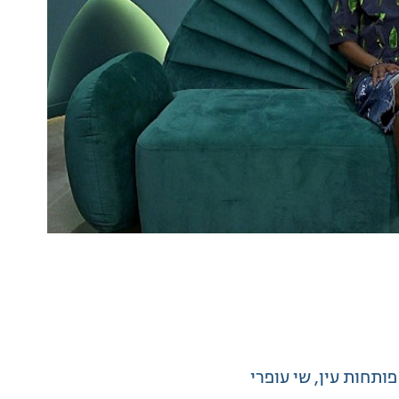
פותחות עין
שי עופרי