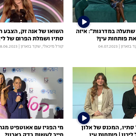
 שתעלה במדרגות": איזה
השואו של אנה זק, הצבע 
את פותחות עין?
סתיו ושמלת הפרום של לין
 בוארון
|
04.07.2023
קורל מיכאלי
,
שקד בוארון
|
8.06.2023
סתיו, המכנס של אלון
מי הפגיז עם אאוטפיט מגה 
ירון | פותחות עין
חייב לעשות בדק בארון?