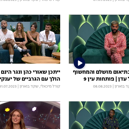
בתיאום מושלם והמחשוף
ייתכן שאורי כהן ונגר הינם
דן | פותחות עין 9
הולך עם הגרביים של יענקי
 בוארון
|
08.08.2023
קורל מיכאלי
,
שקד בוארון
|
31.07.2023