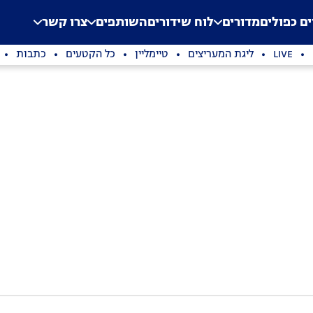
.
Application error: a clien
ים כפולים
מדורים
לוח שידורים
השותפים
צרו קשר
LIVE
ליגת המעריצים
טיימליין
כל הקטעים
כתבות