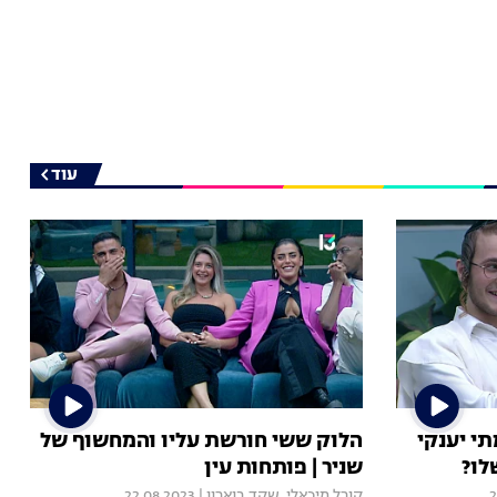
עוד
י יענקי
הלוק ששי חורשת עליו והמחשוף של
לו?
שניר | פותחות עין
2
קורל מיכאלי
,
שקד בוארון
|
22.08.2023