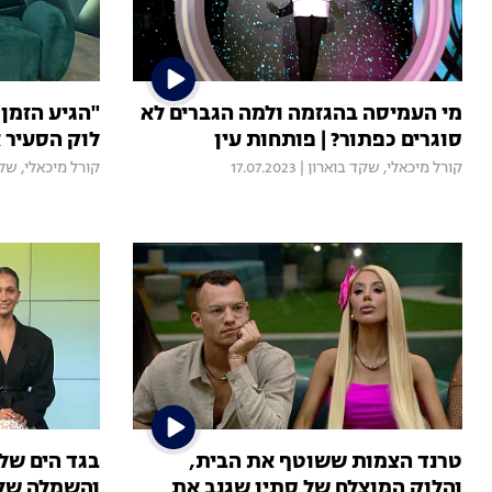
מי העמיסה בהגזמה ולמה הגברים לא
"הגיע הזמן
סוגרים כפתור? | פותחות עין
לוק הסעיר 
קורל מיכאלי
,
שקד בוארון
|
17.07.2023
קורל מיכאלי
,
שקד
טרנד הצמות ששוטף את הבית,
בגד הים של 
והלוק המוצלח של סתיו שגנב את
והשמלה של ל