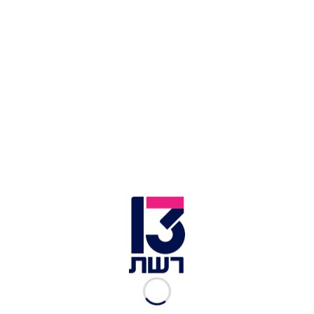
כתבות נוספות במדור תרבות ובידור:
בת החסות של פאר טסי משחררת אלבום ראשון -
ומתוודה: "שלמה עם מי שאני"
"דווקא עכשיו הוא חיוני": הפסטיבל הייחודי שחוזר
רלוונטי מתמיד
עם האמנים הטובים בישראל: פסטיבל הפסנתר חוזר
לאילת