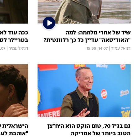
שיר של אחרי מלחמה: למה
ככה עוד לא 
"האודיסאה" עדיין כל כך רלוונטית?
בטריילר לס
דניאל עמיר
|
14.07, 15:39
דניאל עמיר
|
7, 20:35
גם בגיל 70, טום הנקס הוא היח"צן
הישראלית ש
הטוב ביותר של אמריקה
"אוהבת לעב