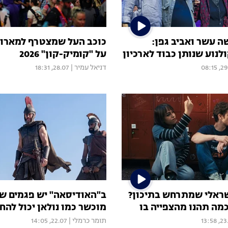
 עשר ואביב גפן:
כוכב העל שמצטרף למארוול
נוע שנותן כבוד לארכיון
על "קומיק-קון" 2026
29.07
דניאל עמיר
|
28.07, 18:31
ראלי שמתרחש בתיכון?
ב"האודיסאה" יש פגמים ש
כמה תהנו מהצפייה בו
מוכשר כמו נולאן יכול להח
23.07,
תומר כרמלי
|
22.07, 14:05