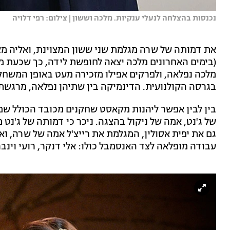
נכנסות בהצלחה לנעלי ענקיות. מלכה וששון | צילום: רפי דלויה
את דמותה של שרה מגלמת שני ששון המצוינת, ואליה מ
(בימים האחרונים מלכה יצאה לחופשת לידה, כך שכעת מי
מלכה נפלאה, ולפרקים אפילו מזכירה מעט באופן המשחק
בגרסה הקולנועית. הדינמיקה בין שתיהן נפלאה, מרגשת 
בין לבין אפשר ליהנות מקאסט שחקנים מכובד הכולל שמ
של ג'נט, אמה של ניקול בהצגה. ניכר כי דמותה של ג'נט 
גם את יפית אסולין, המגלמת את רייצ'ל אמה של שרה, ואי
עבודה מופלאה לצד האנסמבל כולו: אלי דנקר, רועי וינברג, 