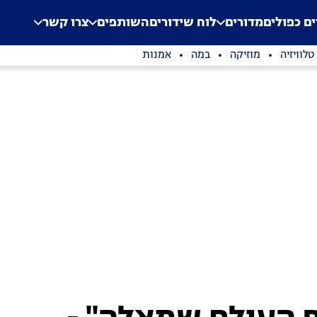
.
Application error: a clien
ים כפולים
מדורים
לוח שידורים
השותפים
צרו קשר
טלוויזיה
מוזיקה
במה
אמנות