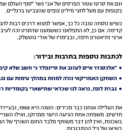
בקופות עם מעל לחצי מיליון צופים שהצביעו ברגליים.
כשיש נוסחה טובה כל כך, אפשר למצוא דרכים רבות להמ
קדימה. אם כן, לא התפלאנו כששמענו שהסרט זכה לעיב
ארצי ותיאטרון חיפה, ובבימויו של אודי גוטשלק.
לכתבות נוספות בתרבות ובידור:
"אלכסנדר איים לעזוב את סיינפלד כי חשב שלא קיב
השחקן האמריקאי נורה למוות במהלך עימות עם גנב
גברת לופז, נראה לנו שכדאי שתישארי בקומדיות רו
את העלילה אנחנו
חדשים. משפחה אחת הגיעה הישר ממרוקו, ואילו השניי
בשכנות, ואין להן דבר משותף מלבד החום השורף של המ
בשיאו של גיל ההתבגרות.