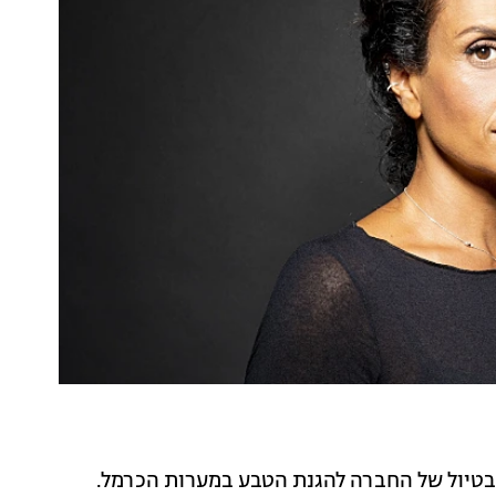
 מי שהפך לבעלי, כשהייתי בת 16 בטיול של החברה להגנת הטבע במערות הכרמל.