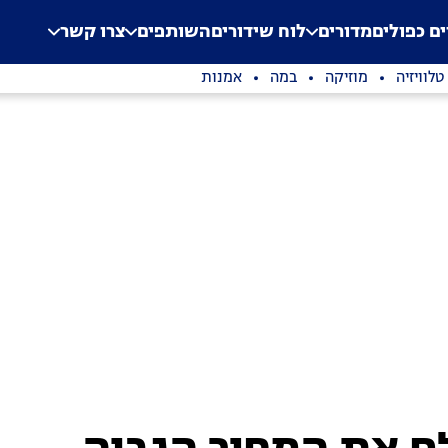
.
Application error: a clien
ים כפולים
מדורים
לוח שידורים
השותפים
צרו קשר
טלוויזיה
מוזיקה
במה
אמנות